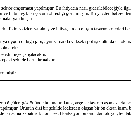
sektör araştırması yapılmıştır. Bu ihtiyacın nasıl giderilebileceğiyle ilg
uğu ve bütünleşik bir çözüm olmadığı görülmüştür. Bu yüzden bahsedile
şmalar yapılmıştır.
klı fikir eskizleri yapılmış ve ihtiyaçlardan oluşan tasarım kriterleri bel
maya uygun olduğu gibi, aynı zamanda yüksek spot ışık altında da okuna
a olmalıdır.
e edilmeye çalışılacaktır.
mpakt şekilde barındırmalıdır.
rilmiştir.
lerin ölçüleri göz önünde bulundurularak, arge ve tasarım aşamasında b
yapılmıştır. Ürünün dizi bir şekilde ledlerden oluşan bir ön ekran kısm
de de bir açma kapatma butonu ve 3 fonksiyon butonundan oluşan, led tab
r.