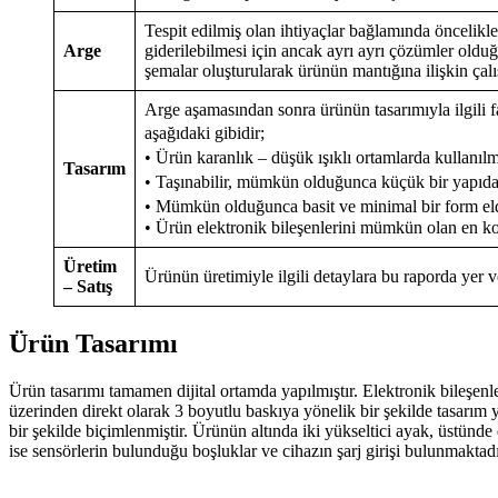
Tespit edilmiş olan ihtiyaçlar bağlamında öncelikle 
Arge
giderilebilmesi için ancak ayrı ayrı çözümler old
şemalar oluşturularak ürünün mantığına ilişkin çalı
Arge aşamasından sonra ürünün tasarımıyla ilgili far
aşağıdaki gibidir;
• Ürün karanlık – düşük ışıklı ortamlarda kullanıl
Tasarım
• Taşınabilir, mümkün olduğunca küçük bir yapıd
• Mümkün olduğunca basit ve minimal bir form eld
• Ürün elektronik bileşenlerini mümkün olan en ko
Üretim
Ürünün üretimiyle ilgili detaylara bu raporda yer ve
– Satış
Ürün Tasarımı
Ürün tasarımı tamamen dijital ortamda yapılmıştır. Elektronik bileşen
üzerinden direkt olarak 3 boyutlu baskıya yönelik bir şekilde tasarım 
bir şekilde biçimlenmiştir. Ürünün altında iki yükseltici ayak, üstün
ise sensörlerin bulunduğu boşluklar ve cihazın şarj girişi bulunmaktadı