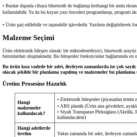
• Bunlar dışında cihaza bluetooth ile bağlanıp herhangi bir anda ekr
kullanılabilir. Ya da bu kayan yazı önceden programlanıp, program akı
• Ürün şarj edilebilir ve taşınabilir işlevdedir. Yazılımı değiştirilerek 
Malzeme Seçimi
Ürün elektronik bileşen olarak: bir mikrodenetleyici, bluetooth arayüz 
butonlardan oluşmaktadır. Bu bileşenler fonksiyonlar bağlamında en opt
Bu ürün kısa vadede bir adet, ilerleyen zamanlarda ise çok sayıl
olacak şekilde bir planlama yapılmış ve malzemeler bu planlama ü
Üretim Prosesine Hazırlık
• Elektronik bileşenler (piyasadan temin 
Hangi
• ABS plastik (Ürün ana gövdeleri, ayakla
malzemeler
• Siyah Transparan Pleksiglass (Akrilik
kullanılacak?
kullanılacaktır)
Hangi adetlerde
üretim
Yakın zamanda bir adet, ilerleyen zamanl