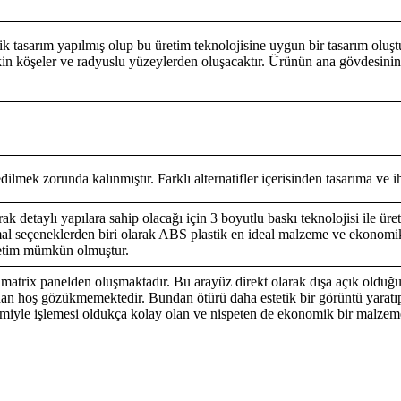
ik tasarım yapılmış olup bu üretim teknolojisine uygun bir tasarım olu
n köşeler ve radyuslu yüzeylerden oluşacaktır. Ürünün ana gövdesinin 
ilmek zorunda kalınmıştır. Farklı alternatifler içerisinden tasarıma ve i
rak detaylı yapılara sahip olacağı için 3 boyutlu baskı teknolojisi ile ür
imal seçeneklerden biri olarak ABS plastik en ideal malzeme ve ekonomik
üretim mümkün olmuştur.
matrix panelden oluşmaktadır. Bu arayüz direkt olarak dışa açık olduğu
ıdan hoş gözükmemektedir. Bundan ötürü daha estetik bir görüntü yaratıp 
temiyle işlemesi oldukça kolay olan ve nispeten de ekonomik bir malz