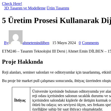
Check Here!
3D Tasarım ve Modelleme
Ürün Tasarımı
5 Üretim Prosesi Kullanarak Di
By
ahmetemindilben
15 Mayıs 2024
0
Comments
ETM246 – Tasarım Teknolojisi III Dersi | Ahmet Emin DİLBEN – 1
Proje Hakkında
Reji alanları, seminer salonları ve oditoryumlar için tasarlanmış, etkinl
Bu proje bir market pull çalışması sonucunda, ihtiyaç üzerinden oluşt
Üniversite içerisinde bulunan oditoryumda yer alan
reji odası içerisinden salonun sıcaklık durumu ve s
İhtiyaç
içerisinden salondaki kişilerle de iletişim kurmak 
ötürü bu odaya; ses seviyesi ölçen, ses frekans s
özelliğine sahip bir saat ihtiyacı oluşmaktadır.