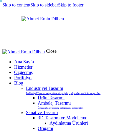
Skip to content
Skip to sidebar
Skip to footer
Close
Ana Sayfa
Hizmetler
Özgeçmiş
Portfolyo
Blog
Endüstriyel Tasarım
Endüstriyel Tasarım kategorisine ait projeler, çalışmalar, analizler ve yazılar.
Ürün Tasarımı
Ambalaj Tasarımı
Ürün ambalaj tasarımı kategorisine ait projeler.
Sanat ve Tasarım
3D Tasarım ve Modelleme
Aydınlatma Ürünleri
Origami