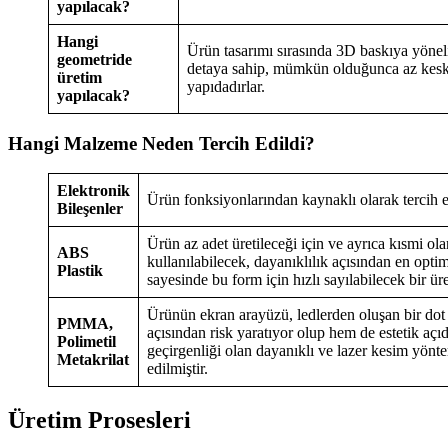
yapılacak?
Hangi
Ürün tasarımı sırasında 3D baskıya yönel
geometride
detaya sahip, mümkün olduğunca az keski
üretim
yapıdadırlar.
yapılacak?
Hangi Malzeme Neden Tercih Edildi?
Elektronik
Ürün fonksiyonlarından kaynaklı olarak tercih ed
Bileşenler
Ürün az adet üretileceği için ve ayrıca kısmi ola
ABS
kullanılabilecek, dayanıklılık açısından en opt
Plastik
sayesinde bu form için hızlı sayılabilecek bir 
Ürünün ekran arayüzü, ledlerden oluşan bir dot 
PMMA,
açısından risk yaratıyor olup hem de estetik aç
Polimetil
geçirgenliği olan dayanıklı ve lazer kesim yön
Metakrilat
edilmiştir.
Üretim Prosesleri