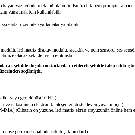
ana kayan yazı göndermek mümkündür. Bu özellik hem prompter amacı için
şını yansıtmak için kullanılabilir.
fonksiyonlar üzerinde ayarlamalar yapılabilir.
modülü, led matrix display modulü, sıcaklık ve nem sensörü, ses sensörü,
imize olacak şekilde tercih edilmiştir.
ı olacak şekilde düşük miktarlarda üretilecek şekilde talep edilmi
zerinden seçilmiştir.
edildi veya geri dönüştürüldü.)
rı ve iç kısmında elektronik bileşenleri destekleyen yuvaları için)
, PMMA) (Cihazın ön yüzüne, led matrix ekran arayüzünün önüne hem e
arda ise gerekmesi halinde çok düşük miktarda.