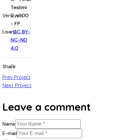
Teslimi
Versiyon
v1.00
- FP
Lisans
CC BY-
NC-ND
4.0
Share
Prev Project
Next Project
Leave a comment
Name
E-mail